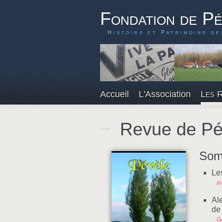
Fondation de P
Histoire et Patrimoine de
Accueil
L'Association
Les 
Revue de Pé
Som
Le
i
Al
de
G