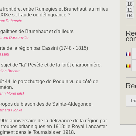
18
a frontière, entre Rumegies et Brunehaut, au milieu
11
 XIXe s.: fraude ou délinquance ?
04
arc Debersée
galithes de Brunehaut et d'ailleurs
Re
co
érard Dassonville
rte de la région par Cassini (1748 - 1815)
assini
sujet de "la" Pévèle et de la forêt charbonnière.
lien Brocart
ût 44: le parachutage de Poquin vu du côté de
Re
méon.
nri Morel (fils)
propos du blason des de Sainte-Aldegonde.
ernard Plonka
 90e anniversaire de la délivrance de la région par
s troupes britanniques en 1918: le Royal Lancaster
giment dans le Tournaisis en 1918.