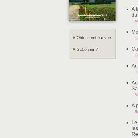
A l
du
M
Mé
Obtenir cette revue
G
Ca
S'abonner ?
C
Au 
Ju
Ao
Sa
He
A 
B
Le
le
Re