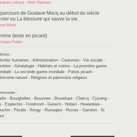
acques Lebacq - Alain Tripnaux
 parcours de Gustave Mocq au début du siècle
nier ou La blessure qui sauve la vie.
enri Morel
mine (texte en picard)
eorges Pottier
èmes :
tivités humaines
-
Administration
-
Coutumes - Vie sociale
-
ontière
-
Généalogie
-
Habitats et voiries
-
La première guerre
ndiale
-
La seconde guerre mondiale
-
Patois picard
-
trimoine naturel
-
Religions et patrimoine religieux
mmunes :
elin
-
Bourghelles
-
Bouvines
-
Brunehaut
-
Chercq
-
Cysoing
-
e
-
Esplechin
-
Froidmont
-
Genech
-
Hollain
-
Howardries
-
uchin
-
Pévèle
-
Rongy
-
Rumegies
-
Rumes
-
Saméon
-
St
ur