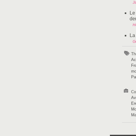
J
Le
der
H
La 
G
Th
Ac
Fr
mo
Pa
Co
Av
Er
Mo
Ma