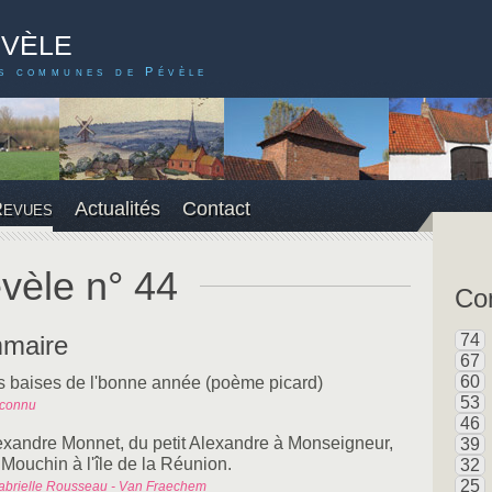
évèle
s communes de Pévèle
Revues
Actualités
Contact
vèle n° 44
Con
maire
74
67
60
s baises de l'bonne année (poème picard)
53
nconnu
46
exandre Monnet, du petit Alexandre à Monseigneur,
39
 Mouchin à l'île de la Réunion.
32
25
abrielle Rousseau - Van Fraechem