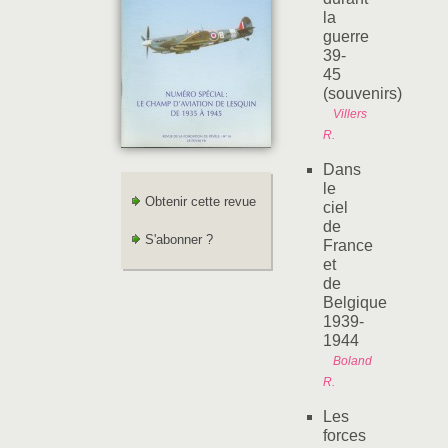
la
guerre
39-
45
(souvenirs)
Villers
R.
Dans
le
Obtenir cette revue
ciel
de
S'abonner ?
France
et
de
Belgique
1939-
1944
Boland
R.
Les
forces