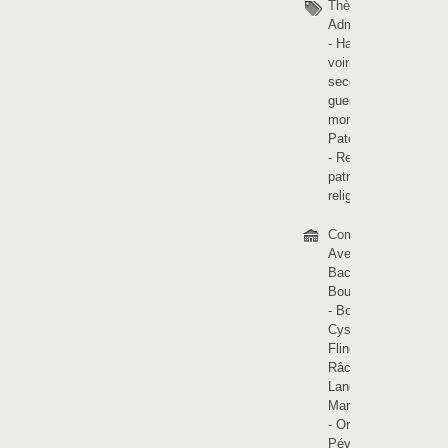
Thèmes :
Administration
-
Habitats et
voiries
-
La
seconde
guerre
mondiale
-
Patois picard
-
Religions et
patrimoine
religieux
Communes :
Avelin
-
Bachy
-
Bourghelles
-
Bouvines
-
Cysoing
-
Flines-lez-
Râches
-
Landas
-
Marchiennes
-
Orchies
-
Pévèle
-