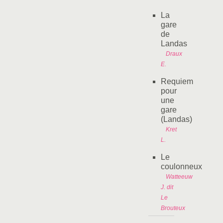
La
gare
de
Landas
Draux
E.
Requiem
pour
une
gare
(Landas)
Kret
L.
Le
coulonneux
Watteeuw
J. dit
Le
Brouteux