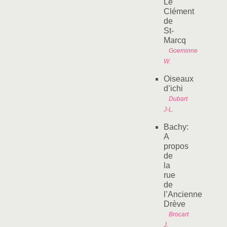
Le
Clément
de
St-
Marcq
Goeminne
W.
Oiseaux
d’ichi
Dubart
J-L.
Bachy:
A
propos
de
la
rue
de
l’Ancienne
Drève
Brocart
J.