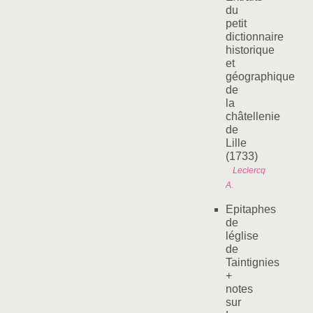
du
petit
dictionnaire
historique
et
géographique
de
la
châtellenie
de
Lille
(1733)
Leclercq
A.
Epitaphes
de
léglise
de
Taintignies
+
notes
sur