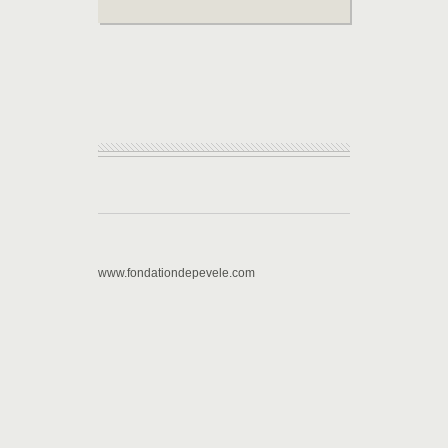
www.fondationdepevele.com