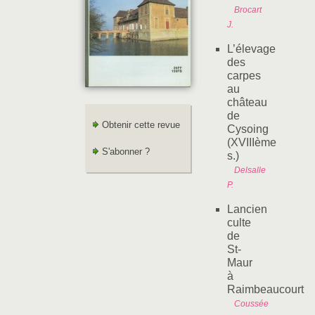
Brocart
J.
L’élevage
des
carpes
au
château
de
Obtenir cette revue
Cysoing
(XVIIIème
S'abonner ?
s.)
Delsalle
P.
Lancien
culte
de
St-
Maur
à
Raimbeaucourt
Coussée