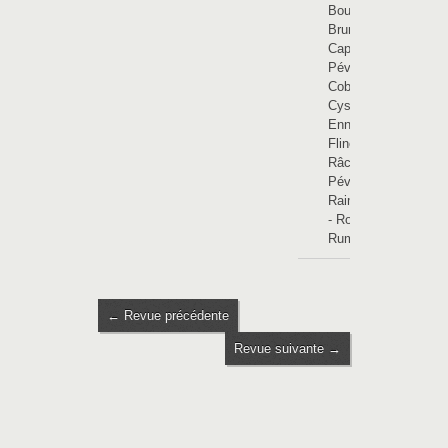
Bouvines
-
Brunehaut
-
Cappelle-en-
Pévèle
-
Cobrieux
-
Cysoing
-
Ennevelin
-
Flines-lez-
Râches
-
Pévèle
-
Raimbeaucourt
-
Rongy
-
Rumes
← Revue précédente
Revue suivante →