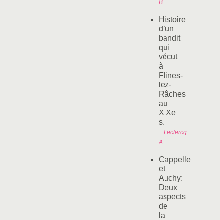
B.
Histoire
d’un
bandit
qui
vécut
à
Flines-
lez-
Râches
au
XIXe
s.
Leclercq
A.
Cappelle
et
Auchy:
Deux
aspects
de
la