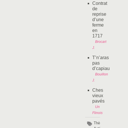
Contrat
de
reprise
d’une
ferme
en
1717
Brocart
J.
T’n’aras
pas
d’capiau
Bouillon
J.
Ches
vieux
pavés
Un
Flinois
Thèmes :