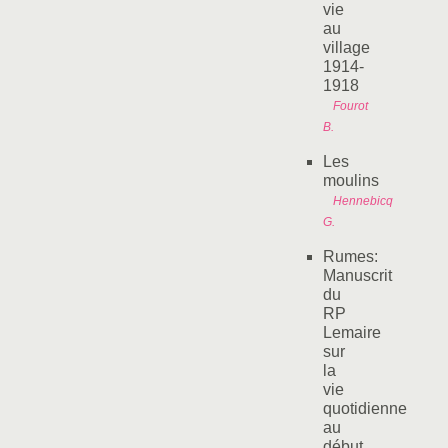
vie
au
village
1914-
1918
Fourot
B.
Les
moulins
Hennebicq
G.
Rumes:
Manuscrit
du
RP
Lemaire
sur
la
vie
quotidienne
au
début