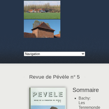
Revue de Pévèle n° 5
Sommaire
Bachy:
Les
Tenremonde