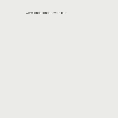
www.fondationdepevele.com