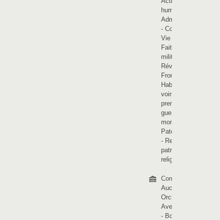
Activités
humaines
-
Administration
-
Coutumes -
Vie sociale
-
Faits
militaires -
Révolutions
-
Frontière
-
Habitats et
voiries
-
La
première
guerre
mondiale
-
Patois picard
-
Religions et
patrimoine
religieux
Communes :
Auchy-lez-
Orchies
-
Avelin
-
Bachy
-
Bouvignies
-