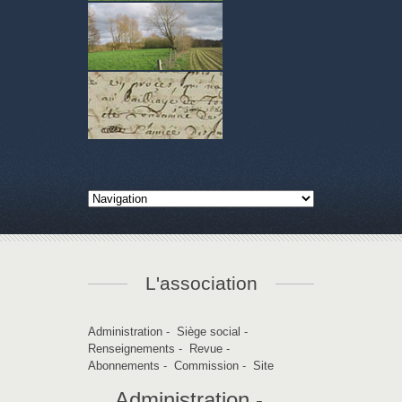
L'association
Administration
-
Siège social
-
Renseignements
-
Revue
-
Abonnements
-
Commission
-
Site
Administration -