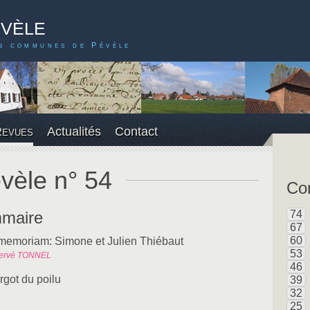
évèle
s communes de Pévèle
Revues
Actualités
Contact
vèle n° 54
Con
maire
74
67
60
 memoriam: Simone et Julien Thiébaut
53
ervé TONNEL
46
rgot du poilu
39
32
25