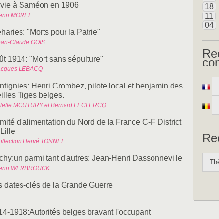
 vie à Saméon en 1906
18
enri MOREL
11
04
haries: "Morts pour la Patrie"
ean-Claude GOIS
Re
ût 1914: "Mort sans sépulture"
co
acques LEBACQ
intignies: Henri Crombez, pilote local et benjamin des
illes Tiges belges.
rlette MOUTURY et Bernard LECLERCQ
mité d'alimentation du Nord de la France C-F District
Lille
Re
ollection Hervé TONNEL
chy:un parmi tant d'autres: Jean-Henri Dassonneville
enri WERBROUCK
s dates-clés de la Grande Guerre
14-1918:Autorités belges bravant l'occupant