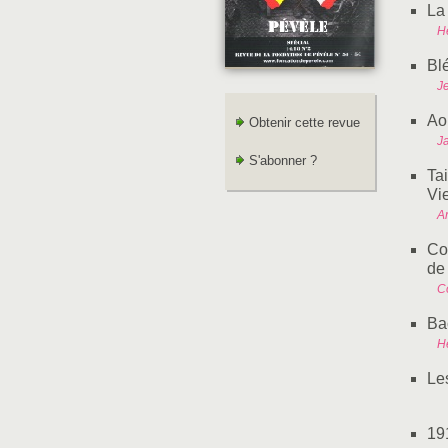
La
H
Blé
J
Ao
Obtenir cette revue
J
S'abonner ?
Ta
Vie
A
Co
de 
C
Ba
H
Le
19