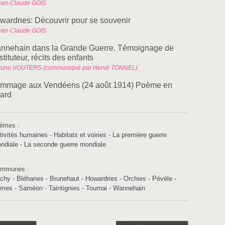
ean-Claude GOIS
wardries: Découvrir pour se souvenir
ean-Claude GOIS
nnehain dans la Grande Guerre. Témoignage de
nstituteur, récits des enfants
runo VOUTERS (communiqué par Hervé TONNEL)
mmage aux Vendéens (24 août 1914) Poème en
card
èmes :
tivités humaines
-
Habitats et voiries
-
La première guerre
ndiale
-
La seconde guerre mondiale
mmunes :
chy
-
Bléharies
-
Brunehaut
-
Howardries
-
Orchies
-
Pévèle
-
umes
-
Saméon
-
Taintignies
-
Tournai
-
Wannehain