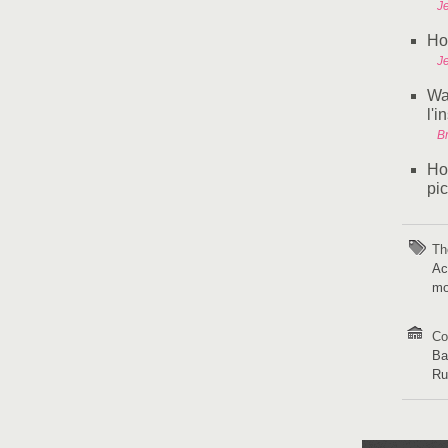
J
Ho
J
Wa
l'i
B
Ho
pi
Th
Ac
mo
Co
Ba
R