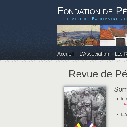
Fondation de P
Histoire et Patrimoine de
Accueil
L'Association
Les 
Revue de Pé
Som
In
H
L'a