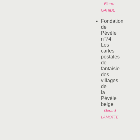
Pierre
GAHIDE
Fondation
de
Pévèle
n°74
Les
cartes
postales
de
fantaisie
des
villages
de
la
Pévèle
belge
Gérard
LAMOTTE