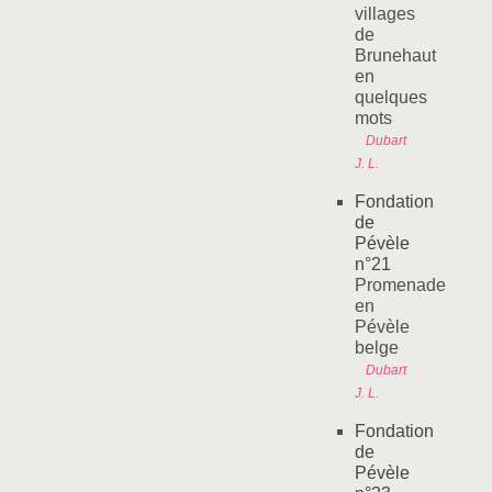
villages
de
Brunehaut
en
quelques
mots
Dubart
J. L.
Fondation
de
Pévèle
n°21
Promenade
en
Pévèle
belge
Dubart
J. L.
Fondation
de
Pévèle