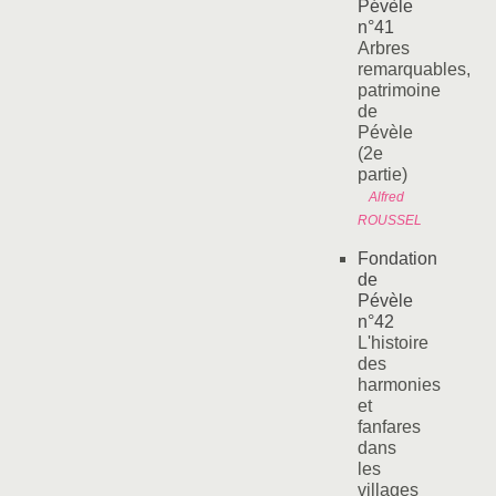
Pévèle
n°41
Arbres
remarquables,
patrimoine
de
Pévèle
(2e
partie)
Alfred
ROUSSEL
Fondation
de
Pévèle
n°42
L'histoire
des
harmonies
et
fanfares
dans
les
villages