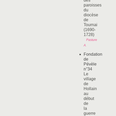
des
paroisses
du
diocèse
de
Tournai
(1690-
1728)
Pasture
A.
Fondation
de
Pévèle
n°34
Le
village
de
Hollain
au
début
de
la
guerre