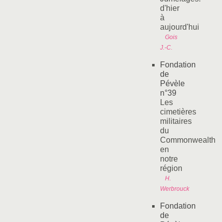
d'hier
à
aujourd'hui
Gois
J.-C.
Fondation
de
Pévèle
n°39
Les
cimetières
militaires
du
Commonwealth
en
notre
région
H.
Werbrouck
Fondation
de