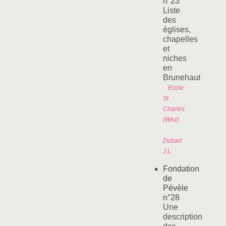
n°23
Liste
des
églises,
chapelles
et
niches
en
Brunehaut
Ecole
St
Charles
(Wez)
Dubart
J.L.
Fondation
de
Pévèle
n°28
Une
description