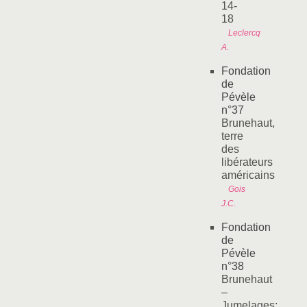
14-
18
Leclercq
A.
Fondation
de
Pévèle
n°37
Brunehaut,
terre
des
libérateurs
américains
Gois
J.C.
Fondation
de
Pévèle
n°38
Brunehaut
–
Jumelages: