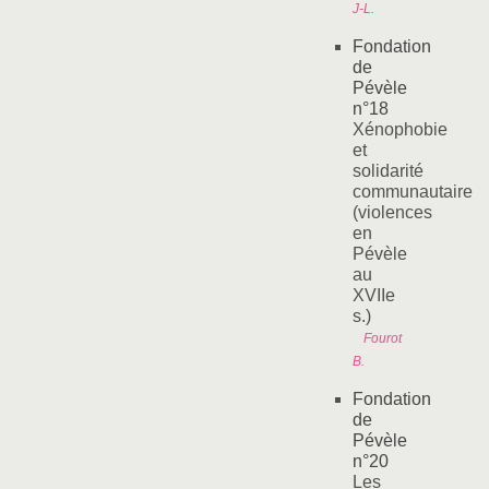
J-L.
Fondation
de
Pévèle
n°18
Xénophobie
et
solidarité
communautaire
(violences
en
Pévèle
au
XVIIe
s.)
Fourot
B.
Fondation
de
Pévèle
n°20
Les