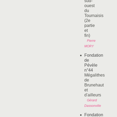
sud-
ouest
du
Tournaisis
(2e
partie
et
fin)
Pierre
MORY
Fondation
de
Pévèle
n°44
Mégalithes
de
Brunehaut
et
d'ailleurs
Gérard
Dassonville
Fondation