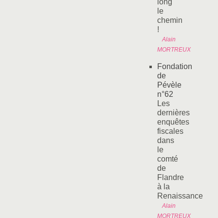
long
le
chemin
!
Alain
MORTREUX
Fondation
de
Pévèle
n°62
Les
dernières
enquêtes
fiscales
dans
le
comté
de
Flandre
à la
Renaissance
Alain
MORTREUX