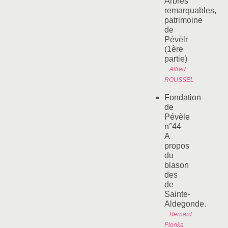
Arbres
remarquables,
patrimoine
de
Pévèlr
(1ère
partie)
Alfred
ROUSSEL
Fondation
de
Pévèle
n°44
A
propos
du
blason
des
de
Sainte-
Aldegonde.
Bernard
Plonka