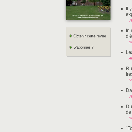
Il 
ex
J
In
d'
Obtenir cette revue
B
S'abonner ?
Les
A
Ru
fr
M
Da
J
Du
de 
B
"To