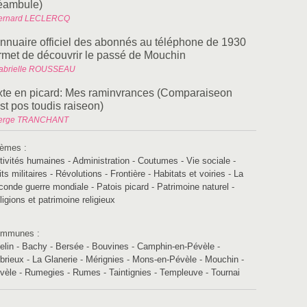
éambule)
ernard LECLERCQ
annuaire officiel des abonnés au téléphone de 1930
rmet de découvrir le passé de Mouchin
abrielle ROUSSEAU
xte en picard: Mes raminvrances (Comparaiseon
st pos toudis raiseon)
erge TRANCHANT
èmes :
tivités humaines
-
Administration
-
Coutumes - Vie sociale
-
its militaires - Révolutions
-
Frontière
-
Habitats et voiries
-
La
conde guerre mondiale
-
Patois picard
-
Patrimoine naturel
-
ligions et patrimoine religieux
mmunes :
elin
-
Bachy
-
Bersée
-
Bouvines
-
Camphin-en-Pévèle
-
brieux
-
La Glanerie
-
Mérignies
-
Mons-en-Pévèle
-
Mouchin
-
vèle
-
Rumegies
-
Rumes
-
Taintignies
-
Templeuve
-
Tournai