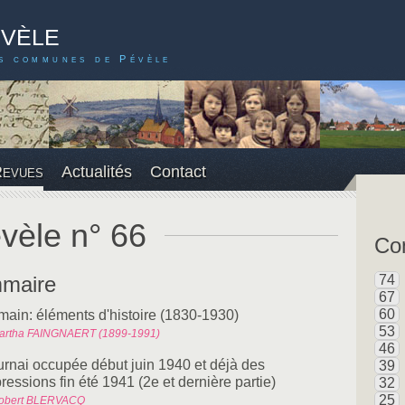
évèle
s communes de Pévèle
Revues
Actualités
Contact
vèle n° 66
Con
maire
74
67
60
main: éléments d'histoire (1830-1930)
53
artha FAINGNAERT (1899-1991)
46
urnai occupée début juin 1940 et déjà des
39
ressions fin été 1941 (2e et dernière partie)
32
25
obert BLERVACQ