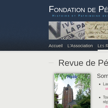
Fondation de P
Histoire et Patrimoine de
Accueil
L'Association
Les 
Revue de Pé
Som
La
M
To
rép
R