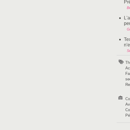
Pr
B
L'
pe
G
Te
n'e
S
Th
Ac
Fa
se
Re
Co
Av
Co
Pé