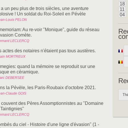
18
y a un peu plus de trois siècles, une aventure
11
plosive ! Un soldat du Roi-Soleil en Pévèle
04
ean-Louis PELON
 memoriam: Au re-voir "Monique", guide du réseau
Re
évasion Comète.
co
ernard LECLERCQ
 actes des notaires n'étaient pas tous austères.
lain MORTREUX
megies: quand la mémoire se reproduit sur une
esque en céramique.
arc DEBERSEE
Re
ns la Pévèle, les Paris-Roubaix d'octobre 2021.
ean-Claude GOIS
 couvent des Pères Assomptionnistes au "Domaine
Taintignies"
ernard LECLERCQ
mbés du ciel - Histoire d'une ligne d'évasion" (1 -