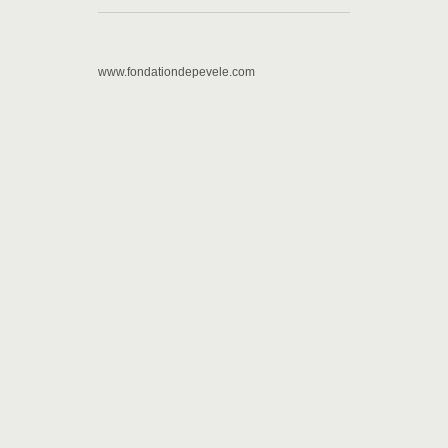
www.fondationdepevele.com