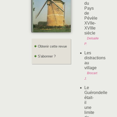
du
Pays
de
Pévèle
XVIIe-
XVIIIe
siècle
Delsalle
P.
Obtenir cette revue
Les
S'abonner ?
distractions
au
village
Brocart
J.
Le
Guérondelle
était-
il
une
limite