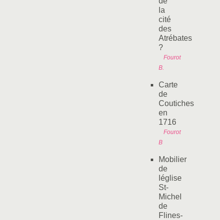
de
la
cité
des
Atrébates
?
Fourot
B.
Carte
de
Coutiches
en
1716
Fourot
B
Mobilier
de
léglise
St-
Michel
de
Flines-