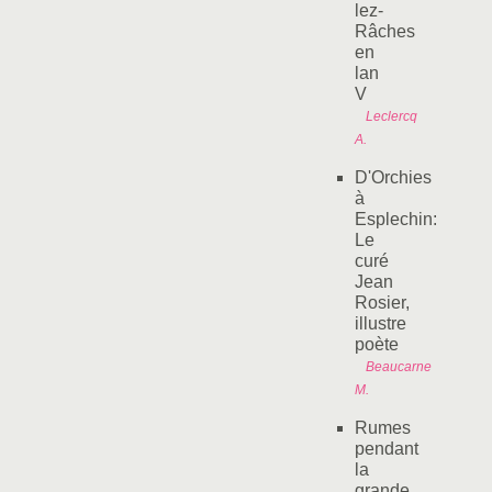
lez-
Râches
en
lan
V
Leclercq
A.
D'Orchies
à
Esplechin:
Le
curé
Jean
Rosier,
illustre
poète
Beaucarne
M.
Rumes
pendant
la
grande