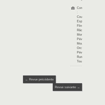
Communes
:
Coutiches
-
Esplechin
-
Flines-lez-
Râches
-
Mons-en-
Pévèle
-
Mouchin
-
Orchies
-
Pévèle
-
Rumes
-
Tournai
← Revue précédente
Revue suivante →