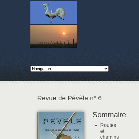
Revue de Pévèle n° 6
Sommaire
Routes
et
chemins