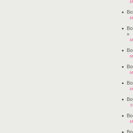
Mo
Bo
M
Bo
»
M
Bo
M
Bo
M
Bo
M
Bo
Tr
Bo
M
Bo