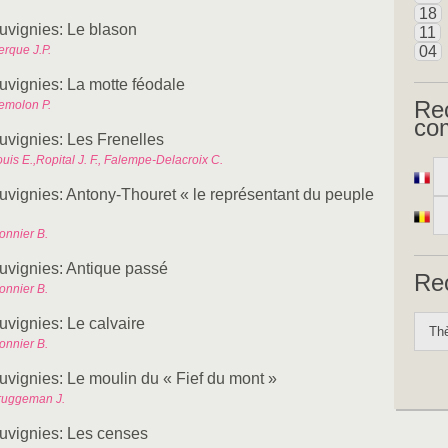
18
uvignies: Le blason
11
erque J.P.
04
uvignies: La motte féodale
Re
emolon P.
co
uvignies: Les Frenelles
uis E.,Ropital J. F., Falempe-Delacroix C.
uvignies: Antony-Thouret « le représentant du peuple
onnier B.
uvignies: Antique passé
Re
onnier B.
uvignies: Le calvaire
onnier B.
uvignies: Le moulin du « Fief du mont »
ruggeman J.
uvignies: Les censes