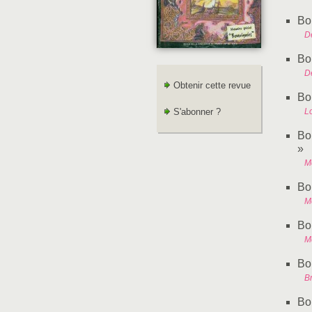
Bo
D
Bo
D
Obtenir cette revue
Bo
S'abonner ?
Lo
Bo
»
M
Bo
M
Bo
M
Bo
B
Bo