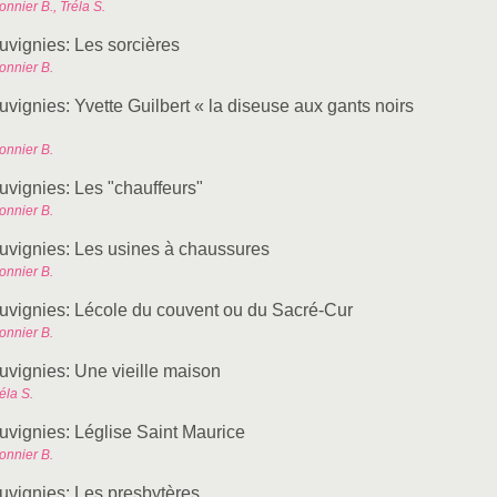
nnier B., Tréla S.
uvignies: Les sorcières
onnier B.
uvignies: Yvette Guilbert « la diseuse aux gants noirs
onnier B.
uvignies: Les "chauffeurs"
onnier B.
uvignies: Les usines à chaussures
onnier B.
uvignies: Lécole du couvent ou du Sacré-Cur
onnier B.
uvignies: Une vieille maison
éla S.
uvignies: Léglise Saint Maurice
onnier B.
uvignies: Les presbytères