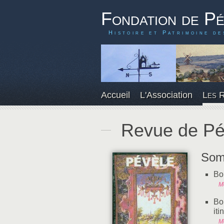
Fondation de P
Histoire et Patrimoine de
Accueil
L'Association
Les 
Revue de Pé
Som
Bo
M
Bo
it
M