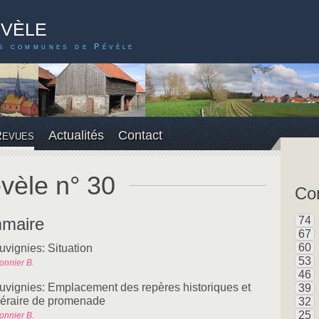
évèle
s communes de Pévèle
Revues
Actualités
Contact
vèle n° 30
Con
maire
74
67
60
uvignies: Situation
53
onnier B.
46
uvignies: Emplacement des repères historiques et
39
inéraire de promenade
32
25
onnier B.