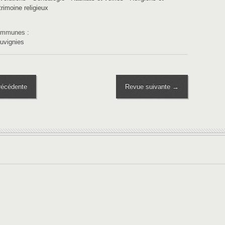
trimoine religieux
mmunes :
uvignies
écédente
Revue suivante →