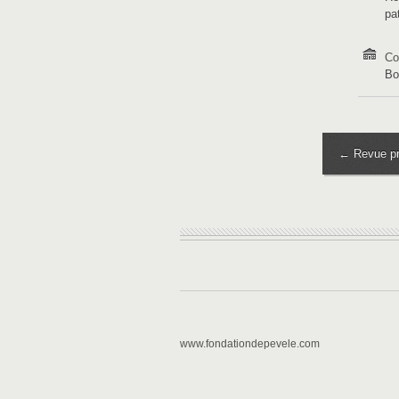
pa
Co
Bo
← Revue pr
www.fondationdepevele.com