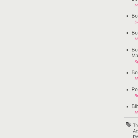
M
Bo
D
Bo
M
Bo
Ma
Sp
Bo
M
Po
B
Bi
M
Th
Ac
Ré