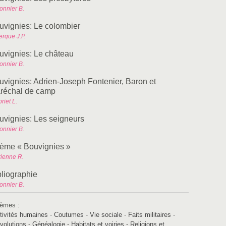
onnier B.
uvignies: Le colombier
erque J.P.
uvignies: Le château
onnier B.
uvignies: Adrien-Joseph Fontenier, Baron et
réchal de camp
riet L.
uvignies: Les seigneurs
onnier B.
ème « Bouvignies »
rienne R.
bliographie
onnier B.
èmes :
tivités humaines
-
Coutumes - Vie sociale
-
Faits militaires -
volutions
-
Généalogie
-
Habitats et voiries
-
Religions et