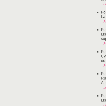
P
Fo
La
P
Fo
Li
su
Ro
Fo
Cy
ou
Ro
Fo
Ru
Al
L
Fo
Li
Ec