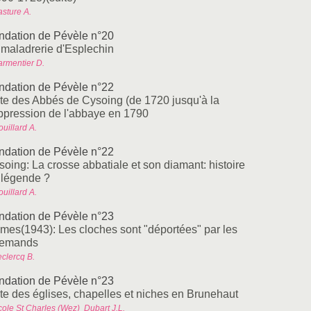
asture A.
ndation de Pévèle n°20
 maladrerie d'Esplechin
armentier D.
ndation de Pévèle n°22
ste des Abbés de Cysoing (de 1720 jusqu'à la
ppression de l'abbaye en 1790
uillard A.
ndation de Pévèle n°22
soing: La crosse abbatiale et son diamant: histoire
 légende ?
uillard A.
ndation de Pévèle n°23
mes(1943): Les cloches sont "déportées" par les
lemands
eclercq B.
ndation de Pévèle n°23
ste des églises, chapelles et niches en Brunehaut
ole St Charles (Wez)  Dubart J.L.