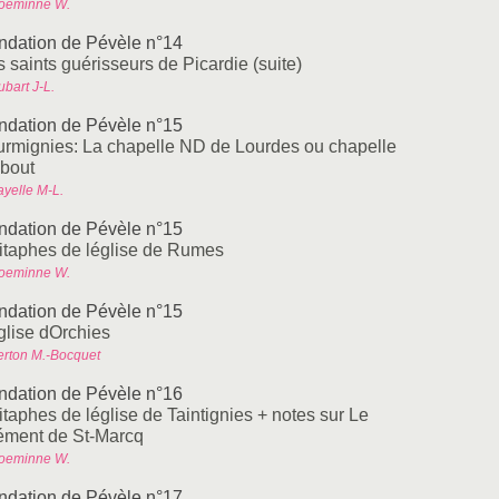
oeminne W.
ndation de Pévèle n°14
 saints guérisseurs de Picardie (suite)
bart J-L.
ndation de Pévèle n°15
urmignies: La chapelle ND de Lourdes ou chapelle
bout
ayelle M-L.
ndation de Pévèle n°15
itaphes de léglise de Rumes
oeminne W.
ndation de Pévèle n°15
glise dOrchies
erton M.-Bocquet
ndation de Pévèle n°16
taphes de léglise de Taintignies + notes sur Le
ément de St-Marcq
oeminne W.
ndation de Pévèle n°17