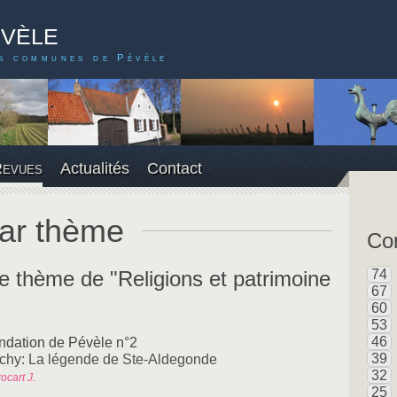
évèle
s communes de Pévèle
Revues
Actualités
Contact
ar thème
Con
le thème de "Religions et patrimoine
74
67
60
53
46
ndation de Pévèle n°2
39
chy: La légende de Ste-Aldegonde
32
ocart J.
25