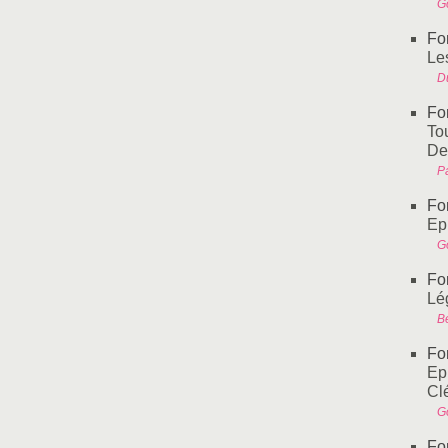
G
Fo
Les
Du
Fo
To
De
P
Fo
Ep
G
Fo
Lé
B
Fo
Epi
Cl
G
Fo