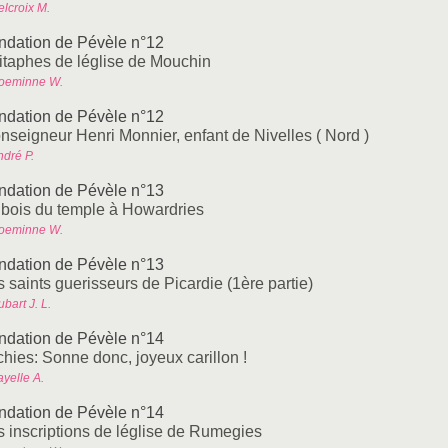
elcroix M.
ndation de Pévèle n°12
itaphes de léglise de Mouchin
oeminne W.
ndation de Pévèle n°12
nseigneur Henri Monnier, enfant de Nivelles ( Nord )
ndré P.
ndation de Pévèle n°13
 bois du temple à Howardries
oeminne W.
ndation de Pévèle n°13
 saints guerisseurs de Picardie (1ère partie)
bart J. L.
ndation de Pévèle n°14
chies: Sonne donc, joyeux carillon !
yelle A.
ndation de Pévèle n°14
s inscriptions de léglise de Rumegies