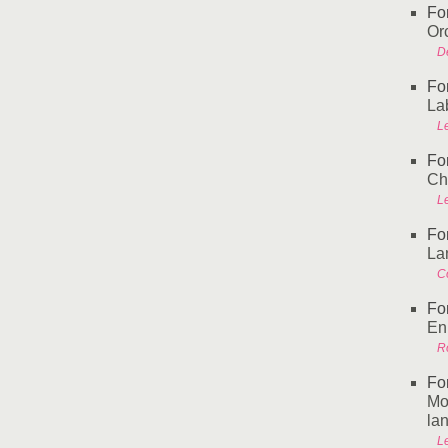
Fo
Or
D
Fo
L
L
Fo
Ch
L
Fo
L
C
Fo
En
R
Fo
Mo
la
L