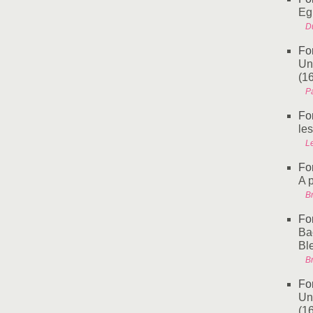
Eg
Du
Fo
Un
(1
P
Fo
le
L
Fo
A 
Br
Fo
Ba
Bl
Br
Fo
Un
(1