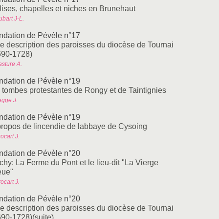
lises, chapelles et niches en Brunehaut
bart J-L.
ndation de Pévèle n°17
e description des paroisses du diocèse de Tournai
690-1728)
asture A.
ndation de Pévèle n°19
s tombes protestantes de Rongy et de Taintignies
egge J.
ndation de Pévèle n°19
propos de lincendie de labbaye de Cysoing
ocart J.
ndation de Pévèle n°20
chy: La Ferme du Pont et le lieu-dit "La Vierge
eue"
ocart J.
ndation de Pévèle n°20
e description des paroisses du diocèse de Tournai
690-1728)(suite)