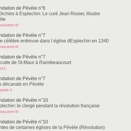
ndation de Pévèle n°6
rchies à Esplechin: Le curé Jean Rosier, illustre
ète
eaucarne M.
ndation de Pévèle n°7
e célèbre entrevue dans l église dEsplechin en 1340
eaucarne M.
ndation de Pévèle n°7
 culte de St-Maur à Raimbeaucourt
et L.
ndation de Pévèle n°7
s décanats en Pévèle
yelle A.
ndation de Pévèle n°10
lechin: le clergé pendant la révolution française
eaucarne M.
ndation de Pévèle n°10
ntes de certaines églises de la Pévèle (Révolution)