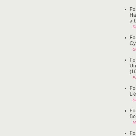
Fo
Ha
ar
D
Fo
Cy
G
Fo
Un
(1
P
Fo
L'
D
Fo
Bo
M
Fo