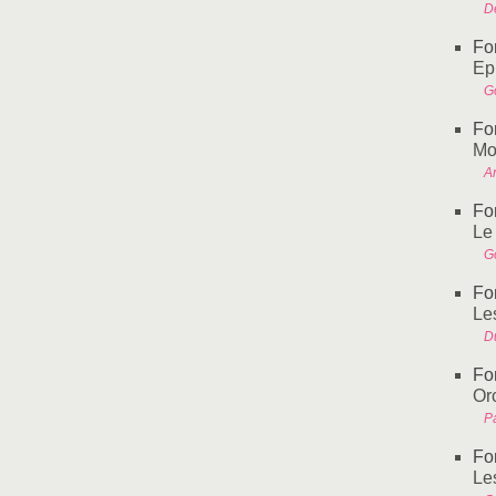
D
Fo
Ep
G
Fo
Mo
A
Fo
Le
G
Fo
Les
Du
Fo
Or
Pa
Fo
Le