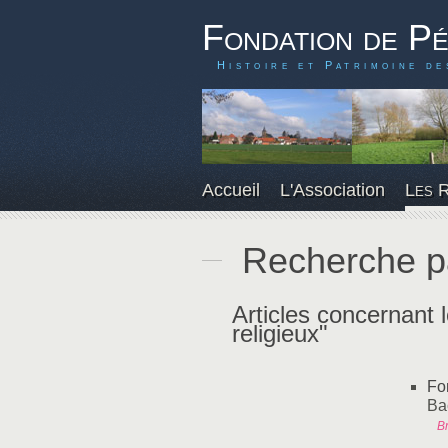
Fondation de P
Histoire et Patrimoine de
Accueil
L'Association
Les 
Recherche p
Articles concernant 
religieux"
Fo
Ba
Br