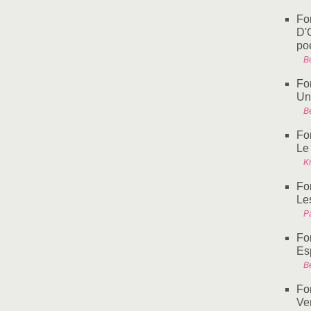
Fo
D'O
po
B
Fo
Un
B
Fo
Le
Kr
Fo
Le
Pa
Fo
Esp
B
Fo
Ve