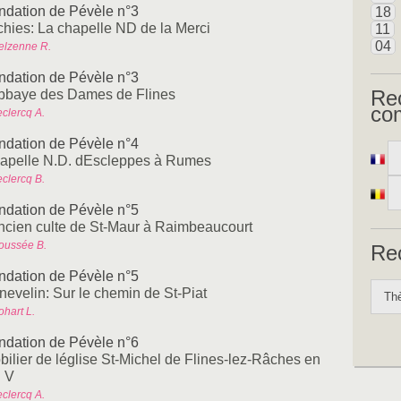
ndation de Pévèle n°3
18
chies: La chapelle ND de la Merci
11
04
elzenne R.
ndation de Pévèle n°3
Re
abbaye des Dames de Flines
co
eclercq A.
ndation de Pévèle n°4
apelle N.D. dEscleppes à Rumes
eclercq B.
ndation de Pévèle n°5
ancien culte de St-Maur à Raimbeaucourt
oussée B.
Re
ndation de Pévèle n°5
nevelin: Sur le chemin de St-Piat
ohart L.
ndation de Pévèle n°6
bilier de léglise St-Michel de Flines-lez-Râches en
n V
eclercq A.