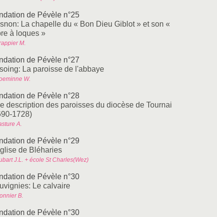
ndation de Pévèle n°25
snon: La chapelle du « Bon Dieu Giblot » et son «
bre à loques »
rappier M.
ndation de Pévèle n°27
soing: La paroisse de l'abbaye
oeminne W.
ndation de Pévèle n°28
e description des paroisses du diocèse de Tournai
690-1728)
asture A.
ndation de Pévèle n°29
église de Bléharies
ubart J.L. + école St Charles(Wez)
ndation de Pévèle n°30
uvignies: Le calvaire
onnier B.
ndation de Pévèle n°30