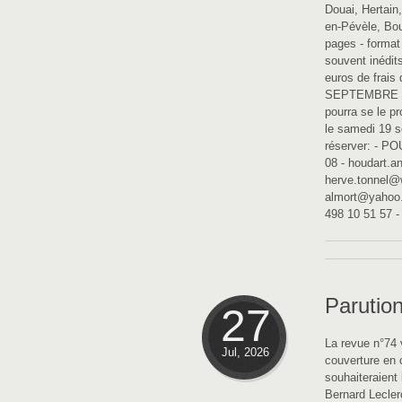
Douai, Hertain
en-Pévèle, Bou
pages - format
souvent inédits
euros de frais
SEPTEMBRE 202
pourra se le p
le samedi 19 s
réserver: - PO
08 - houdart.a
herve.tonnel@w
almort@yahoo.
498 10 51 57 
Parution
27
La revue n°74 
Jul, 2026
couverture en c
souhaiteraient
Bernard Lecler