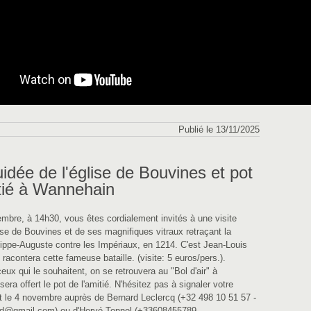
Publié le 13/11/2025
uidée de l'église de Bouvines et pot
itié à Wannehain
embre, à 14h30, vous êtes cordialement invités à une visite
lise de Bouvines et de ses magnifiques vitraux retraçant la
ilippe-Auguste contre les Impériaux, en 1214. C'est Jean-Louis
racontera cette fameuse bataille. (visite: 5 euros/pers.).
eux qui le souhaitent, on se retrouvera au "Bol d'air" à
ra offert le pot de l'amitié. N'hésitez pas à signaler votre
 le 4 novembre auprès de Bernard Leclercq (+32 498 10 51 57 -
ard@gmail.com) ou d'Hervé Tonnel (+33608455789-