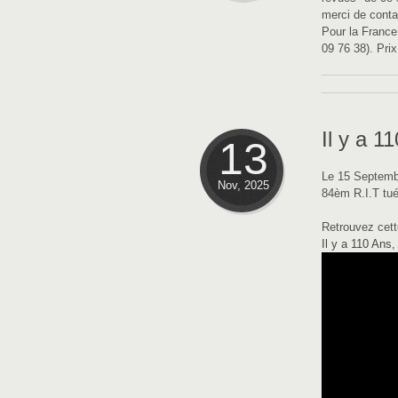
merci de conta
Pour la France
09 76 38). Prix
Il y a 
13
Le 15 Septemb
Nov, 2025
84èm R.I.T tué
Retrouvez cett
Il y a 110 Ans