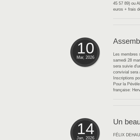
45 57 89) ou Al
euros + frais d
Assembl
10
Les membres so
Mar, 2026
samedi 28 mars
sera suivie d'
convivial sera
Inscriptions p
Pour la Pévèle
française: Her
Un beau 
14
FÉLIX DEHAU, p
Jan, 2026