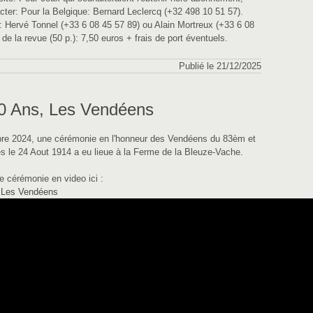
cter: Pour la Belgique: Bernard Leclercq (+32 498 10 51 57).
: Hervé Tonnel (+33 6 08 45 57 89) ou Alain Mortreux (+33 6 08
 de la revue (50 p.): 7,50 euros + frais de port éventuels.
Publié le 21/12/2025
110 Ans, Les Vendéens
re 2024, une cérémonie en l'honneur des Vendéens du 83èm et
s le 24 Aout 1914 a eu lieue à la Ferme de la Bleuze-Vache.
e cérémonie en video ici :
, Les Vendéens