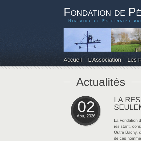
Fondation de P
Histoire et Patrimoine de
Accueil
L'Association
Les 
Actualités
LA RES
02
SEULEM
Aou, 2026
La Fondation d
résistant, c
Outre Bachy, 
de ces hommes