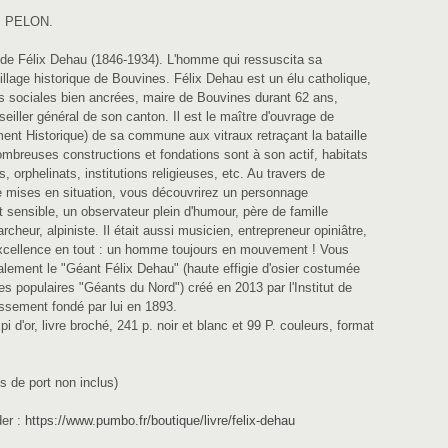
is PELON.
vre de Félix Dehau (1846-1934). L'homme qui ressuscita sa
llage historique de Bouvines. Félix Dehau est un élu catholique,
s sociales bien ancrées, maire de Bouvines durant 62 ans,
eiller général de son canton. Il est le maître d'ouvrage de
ment Historique) de sa commune aux vitraux retraçant la bataille
mbreuses constructions et fondations sont à son actif, habitats
s, orphelinats, institutions religieuses, etc. Au travers de
e mises en situation, vous découvrirez un personnage
t sensible, un observateur plein d'humour, père de famille
heur, alpiniste. Il était aussi musicien, entrepreneur opiniâtre,
excellence en tout : un homme toujours en mouvement ! Vous
alement le "Géant Félix Dehau" (haute effigie d'osier costumée
es populaires "Géants du Nord") créé en 2013 par l'Institut de
ssement fondé par lui en 1893.
Épi d'or, livre broché, 241 p. noir et blanc et 99 P. couleurs, format
is de port non inclus)
er :
https://www.pumbo.fr/boutique/livre/felix-dehau