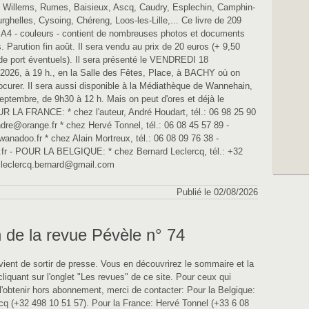
, Willems, Rumes, Baisieux, Ascq, Caudry, Esplechin, Camphin-
rghelles, Cysoing, Chéreng, Loos-les-Lille,... Ce livre de 209
 A4 - couleurs - contient de nombreuses photos et documents
. Parution fin août. Il sera vendu au prix de 20 euros (+ 9,50
 de port éventuels). Il sera présenté le VENDREDI 18
6, à 19 h., en la Salle des Fêtes, Place, à BACHY où on
rocurer. Il sera aussi disponible à la Médiathèque de Wannehain,
eptembre, de 9h30 à 12 h. Mais on peut d'ores et déjà le
UR LA FRANCE: * chez l'auteur, André Houdart, tél.: 06 98 25 90
ndre@orange.fr * chez Hervé Tonnel, tél.: 06 08 45 57 89 -
anadoo.fr * chez Alain Mortreux, tél.: 06 08 09 76 38 -
fr - POUR LA BELGIQUE: * chez Bernard Leclercq, tél.: +32
- leclercq.bernard@gmail.com
Publié le 02/08/2026
 de la revue Pévèle n° 74
vient de sortir de presse. Vous en découvrirez le sommaire et la
liquant sur l'onglet "Les revues" de ce site. Pour ceux qui
 l'obtenir hors abonnement, merci de contacter: Pour la Belgique:
cq (+32 498 10 51 57). Pour la France: Hervé Tonnel (+33 6 08