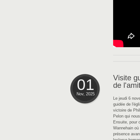
Visite g
01
de l'am
Nov, 2025
Le jeudi 6 nov
guidée de l'ég
victoire de Ph
Pelon qui nous 
Ensuite, pour c
Wannehain où se
présence avant
leclercq.bern