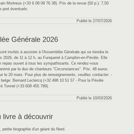
ain Mortreux (+33 6 08 09 76 38). Prix de la revue (50 p.): 7,50
e port éventuels.
Publié le 27/07/2026
ée Générale 2026
nt invités à assister à l'Assemblée Générale qui se tiendra le
 2026, de 11 à 12 h, au Funquerel à Camphin-en-Pévèle. Elle
un repas ouvert à tous les sympathisants. Ce rendez-vous
 animé par le duo de chanteurs "Circonstances". Prix: 48 euros.
our le 20 mars. Pour plus de renseignements, veuillez contacter: -
 belge: Bernard Leclercq (+32 498 10 51 57 - Pour la Pévèle
vé Tonnel (+33 608 455 789).
Publié le 10/03/2026
livre à découvrir
etite biographie d'un géant du Nord.