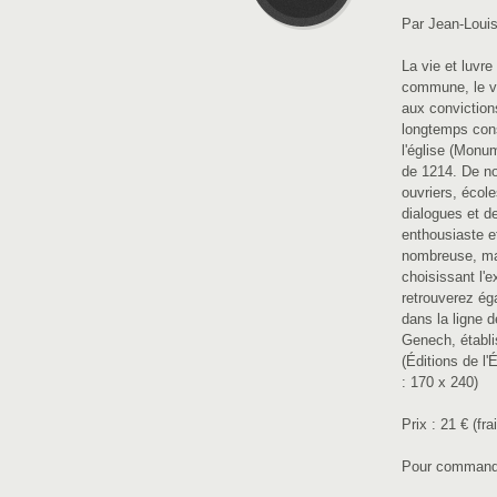
Par Jean-Lou
La vie et lu
commune, le vi
aux conviction
longtemps cons
l'église (Monu
de 1214. De no
ouvriers, école
dialogues et d
enthousiaste e
nombreuse, marc
choisissant l'
retrouverez ég
dans la ligne d
Genech, établi
(Éditions de l'
: 170 x 240)
Prix :
21 €
(fra
Pour command