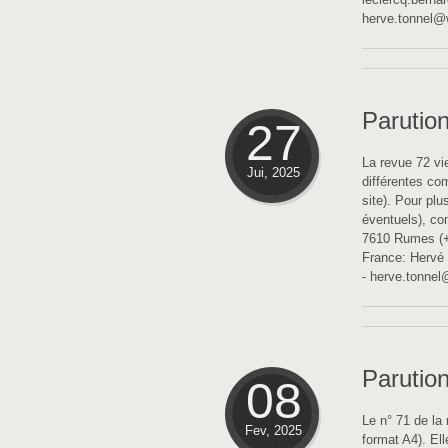
herve.tonnel@w
Parution
27
La revue 72 vi
Jui, 2025
différentes co
site). Pour plu
éventuels), con
7610 Rumes (+3
France: Hervé 
- herve.tonnel
Parution
08
Le n° 71 de la 
Fev, 2025
format A4). Ell