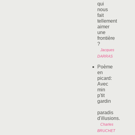
qui
nous
fait
tellement
aimer
une
frontière
?
Jacques
DARRAS
Poème
en
picard:
Avec
min
p'tit
gardin
paradis
d'illusions.
Charles
BRUCHET