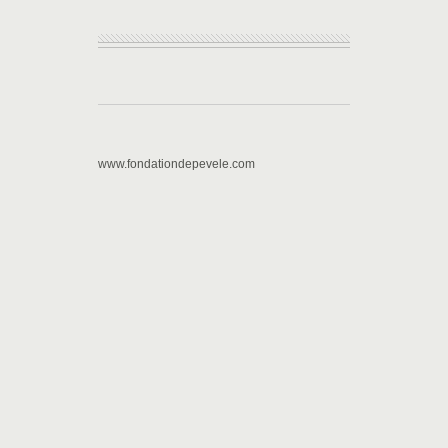
www.fondationdepevele.com