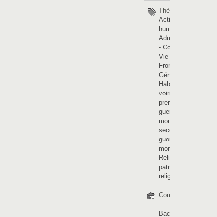
Thèmes :
Activités
humaines
-
Administration
-
Coutumes -
Vie sociale
-
Frontière
-
Généalogie
-
Habitats et
voiries
-
La
première
guerre
mondiale
-
La
seconde
guerre
mondiale
-
Religions et
patrimoine
religieux
Communes
:
Bachy
-