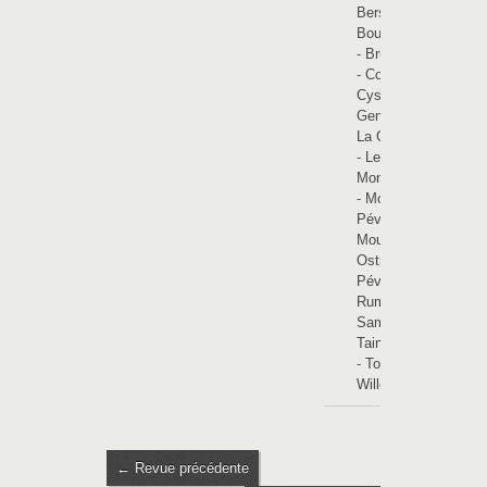
Bersée
-
Bourghelles
-
Brunehaut
-
Cobrieux
-
Cysoing
-
Genech
-
La Glanerie
-
Lesdain
-
Moncheaux
-
Mons-en-
Pévèle
-
Mouchin
-
Ostricourt
-
Pévèle
-
Rumes
-
Saméon
-
Taintignies
-
Tournai
-
Willemeau
← Revue précédente