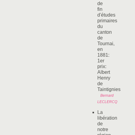
de
fin
d'études
primaires
du
canton
de
Tournai,
en
1881:
1er
prix:
Albert
Henry
de
Taintignies
Bernard
LECLERCQ
La
libération
de
notre