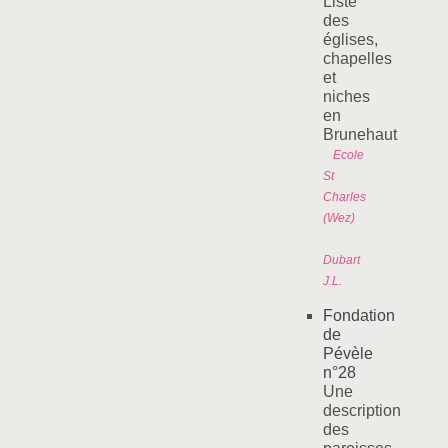
Liste
des
églises,
chapelles
et
niches
en
Brunehaut
Ecole
St
Charles
(Wez)
Dubart
J.L.
Fondation
de
Pévèle
n°28
Une
description
des