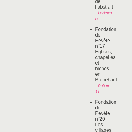
de
l’abstrait
Leclercq
B.
Fondation
de
Pévèle
n°17
Eglises,
chapelles
et
niches
en
Brunehaut
Dubart
J-L.
Fondation
de
Pévèle
n°20
Les
villages