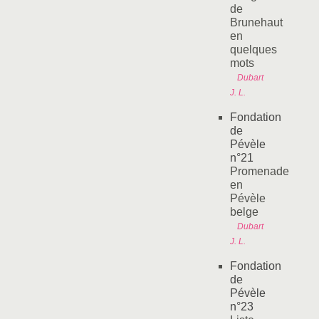
de
Brunehaut
en
quelques
mots
Dubart
J. L.
Fondation
de
Pévèle
n°21
Promenade
en
Pévèle
belge
Dubart
J. L.
Fondation
de
Pévèle
n°23