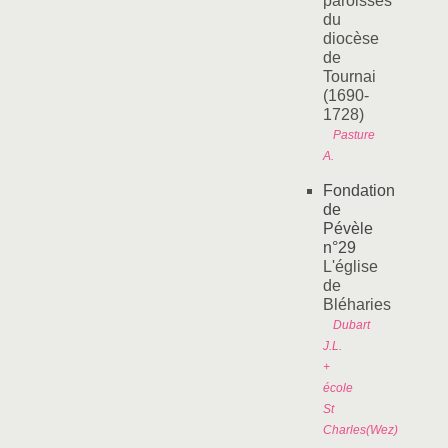
paroisses
du
diocèse
de
Tournai
(1690-
1728)
Pasture
A.
Fondation
de
Pévèle
n°29
L'église
de
Bléharies
Dubart
J.L.
+
école
St
Charles(Wez)