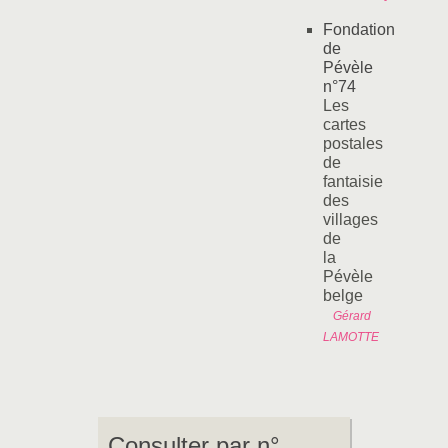
Fondation
de
Pévèle
n°74
Les
cartes
postales
de
fantaisie
des
villages
de
la
Pévèle
belge
Gérard
LAMOTTE
Consulter par n°