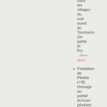
dans
les
villages
du
sud-
ouest
du
Tournaisis
(2e
partie
et
fin)
Pierre
MORY
Fondation
de
Pévèle
n°45
Homage
au
poète/
écrivain
pévélois