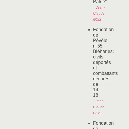
Patrie"
Jean-
Claude
GOIS
Fondation
de
Pévèle
n°55
Bléharies:
civils
déportés
et
combattants
décorés
de
14-
18
Jean-
Claude
GOIS
Fondation
de