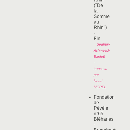
("De
la
Somme
au
Rhin")
-
Fin
Seabury
Ashmead-
Bartlett
-
transmis
par
Henri
MOREL
Fondation
de
Pévèle
n°65
Bléharies
-