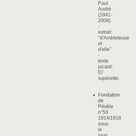
Paul
André
(1941-
2008)
-
extrait
"d'Ambleteuse
et
d'elle"
-
texte
picard:
El'
supérette.
Fondation
de
Pévèle
n°53
1914/1918
sous
le
joug