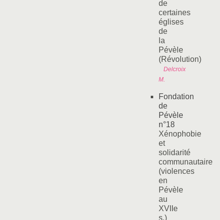
de
certaines
églises
de
la
Pévèle
(Révolution)
Delcroix
M.
Fondation
de
Pévèle
n°18
Xénophobie
et
solidarité
communautaire
(violences
en
Pévèle
au
XVIIe
s.)