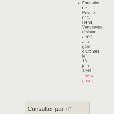
Fondation
de
Pévèle
n°73
Henri
Vandesype,
résistant,
arrêté
à la
gare
d'Orchies
le
18
juin
1944
Régis
DOUCY
Consulter par n°