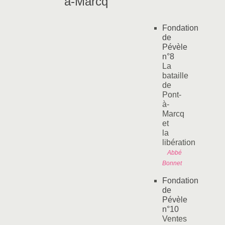
à-Marcq"
Fondation
de
Pévèle
n°8
La
bataille
de
Pont-
à-
Marcq
et
la
libération
Abbé
Bonnet
Fondation
de
Pévèle
n°10
Ventes