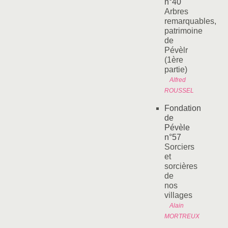
n°40
Arbres
remarquables,
patrimoine
de
Pévèlr
(1ère
partie)
Alfred
ROUSSEL
Fondation
de
Pévèle
n°57
Sorciers
et
sorcières
de
nos
villages
Alain
MORTREUX