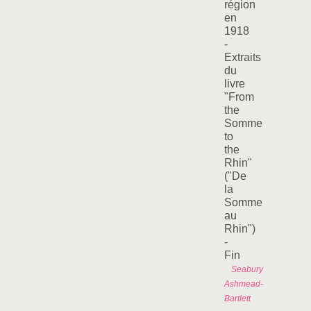
région
en
1918
-
Extraits
du
livre
"From
the
Somme
to
the
Rhin"
("De
la
Somme
au
Rhin")
-
Fin
Seabury
Ashmead-
Bartlett