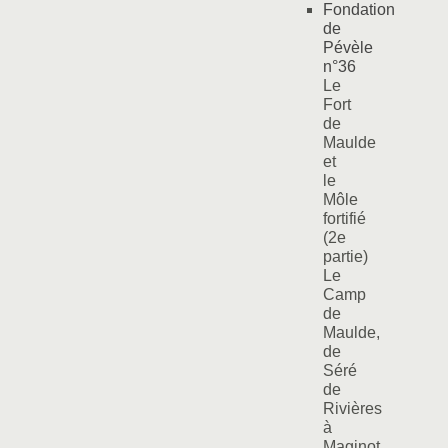
Fondation
de
Pévèle
n°36
Le
Fort
de
Maulde
et
le
Môle
fortifié
(2e
partie)
Le
Camp
de
Maulde,
de
Séré
de
Rivières
à
Maginot