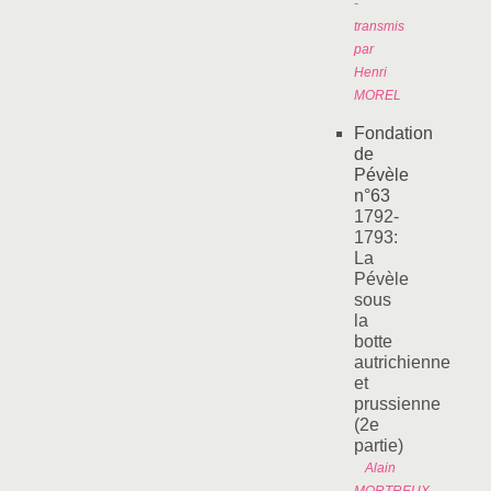
-
transmis
par
Henri
MOREL
Fondation
de
Pévèle
n°63
1792-
1793:
La
Pévèle
sous
la
botte
autrichienne
et
prussienne
(2e
partie)
Alain