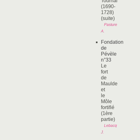
Tournai
(1690-
1728)
(suite)
Pasture
A.
Fondation
de
Pévèle
n°33
Le
fort
de
Maulde
et
le
Môle
fortifié
(1ère
partie)
Lebacq
J.