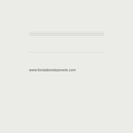
www.fondationdepevele.com