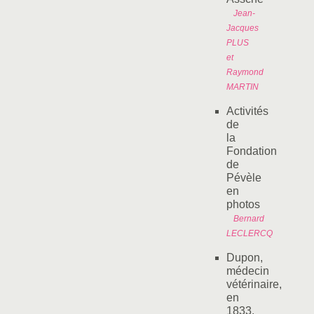
Jean-
Jacques
PLUS
et
Raymond
MARTIN
Activités
de
la
Fondation
de
Pévèle
en
photos
Bernard
LECLERCQ
Dupon,
médecin
vétérinaire,
en
1833,