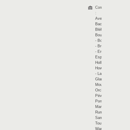
Communes
:
Avelin
-
Bachy
-
Bléharies
-
Bourghelles
-
Bouvines
-
Brunehaut
-
Ere
-
Esplechin
-
Hollain
-
Howardries
-
La
Glanerie
-
Mouchin
-
Orchies
-
Pévèle
-
Pont-à-
Marcq
-
Rumes
-
Saméon
-
Tournai
-
Wannehain