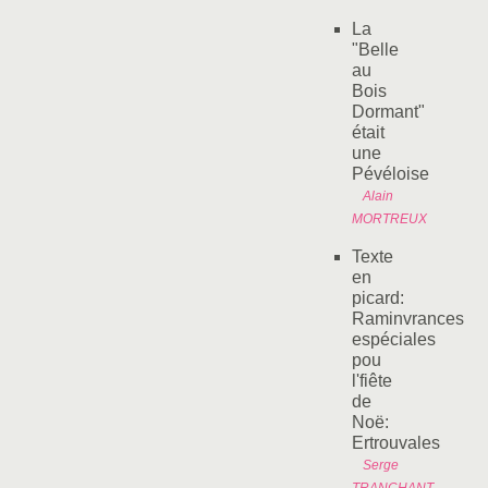
La
"Belle
au
Bois
Dormant"
était
une
Pévéloise
Alain
MORTREUX
Texte
en
picard:
Raminvrances
espéciales
pou
l'fiête
de
Noë:
Ertrouvales
Serge