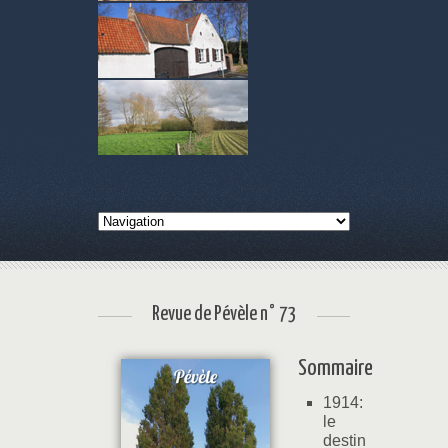
Revue de Pévèle n° 73
Sommaire
1914:
le
destin