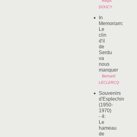
Régis
DOUCY
In
Memoriam:
Le
clin
d'il
de
Serdu
va
nous
manquer
Bernard
LECLERCQ
Souvenirs
d'Esplechin
(1950-
1970)
- 4:
Le
hameau
de