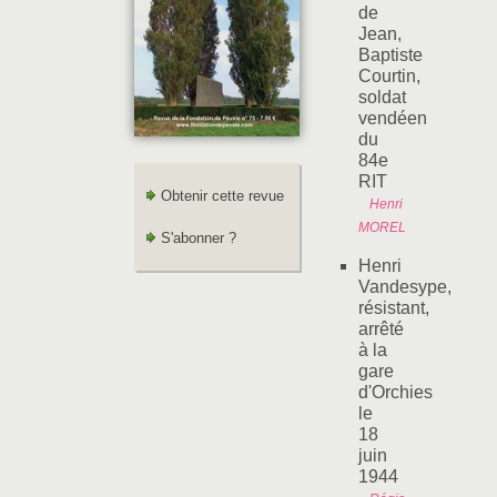
de
Jean,
Baptiste
Courtin,
soldat
vendéen
du
84e
RIT
Obtenir cette revue
Henri
MOREL
S'abonner ?
Henri
Vandesype,
résistant,
arrêté
à la
gare
d'Orchies
le
18
juin
1944