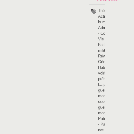
TRANCHANT
Thèmes :
Activités
humaines
-
Administration
-
Coutumes -
Vie sociale
-
Faits
militaires -
Révolutions
-
Généalogie
-
Habitats et
voiries
-
La
préhistoire
-
La première
guerre
mondiale
-
La
seconde
guerre
mondiale
-
Patois picard
-
Patrimoine
naturel