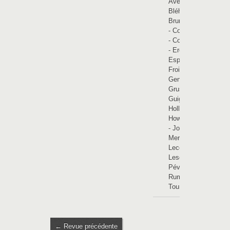
Avelin
-
Bléharies
-
Brunehaut
-
Cobrieux
-
Coutiches
-
Ere
-
Esplechin
-
Froidmont
-
Genech
-
Gruson
-
Guignies
-
Hollain
-
Howardries
-
Jollain-
Merlin
-
Lecelles
-
Lesdain
-
Pévèle
-
Rumes
-
Tournai
← Revue précédente