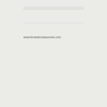
www.fondationdepevele.com