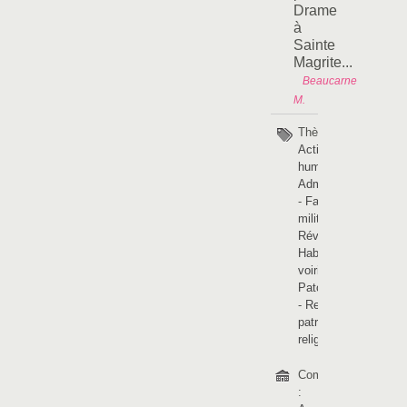
Drame
à
Sainte
Magrite...
Beaucarne
M.
Thèmes :
Activités
humaines
-
Administration
-
Faits
militaires -
Révolutions
-
Habitats et
voiries
-
Patois picard
-
Religions et
patrimoine
religieux
Communes
: