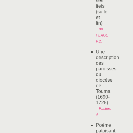
ses
fiefs
(suite
et
fin)
du
PEAGE
P.D.
Une
description
des
paroisses
du
diocèse
de
Tournai
(1690-
1728)
Pasture
A.
Poème
patoisant: