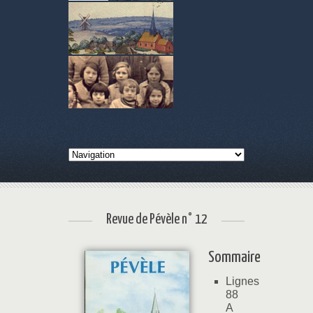
Revue de Pévèle n° 12
Sommaire
Lignes
88
A