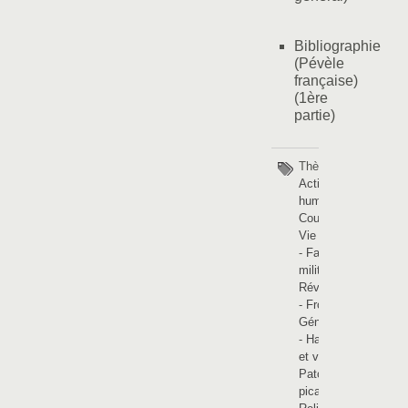
Bibliographie
(Pévèle
française)
(1ère
partie)
Thèmes :
Activités
humaines
-
Coutumes -
Vie sociale
-
Faits
militaires -
Révolutions
-
Frontière
-
Généalogie
-
Habitats
et voiries
-
Patois
picard
-