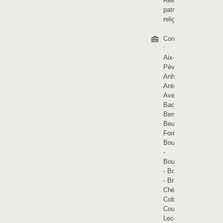
Religions et
patrimoine
religieux
Communes
:
Aix-en-
Pévèle
-
Anhiers
-
Antoing
-
Avelin
-
Bachy
-
Bersée
-
Beuvry-la-
Forêt
-
Bourghelles
-
Bouvignies
-
Bouvines
-
Brillon
-
Chèreng
-
Cobrieux
-
Coutiches
-
Lecelles
-