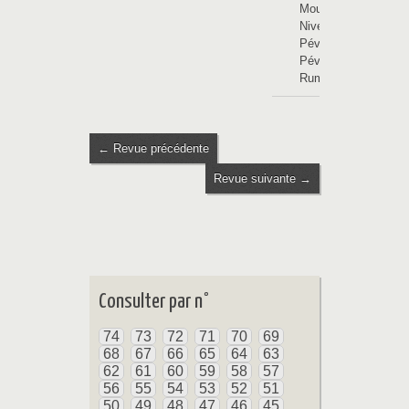
Mouchin
-
Nivelle-en-
Pévèle
-
Pévèle
-
Rumes
← Revue précédente
Revue suivante →
Consulter par n°
74
73
72
71
70
69
68
67
66
65
64
63
62
61
60
59
58
57
56
55
54
53
52
51
50
49
48
47
46
45