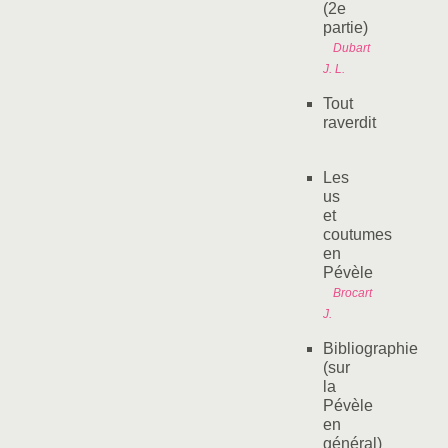
(2e
partie)
Dubart
J. L.
Tout
raverdit
Les
us
et
coutumes
en
Pévèle
Brocart
J.
Bibliographie
(sur
la
Pévèle
en
général)