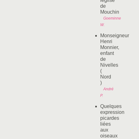
léglise
de
Mouchin
Goeminne
W.
Monseigneur
Henri
Monnier,
enfant
de
Nivelles
(
Nord
)
André
P.
Quelques
expression
picardes
liées
aux
oiseaux