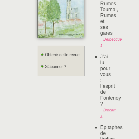
Rumes-
Tournai,
Rumes
et
ses
gares
Delbecque
J.
Obtenir cette revue
J’ai
lu
S'abonner ?
pour
vous
:
l’esprit
de
Fontenoy
?
Brocart
J.
Epitaphes
de