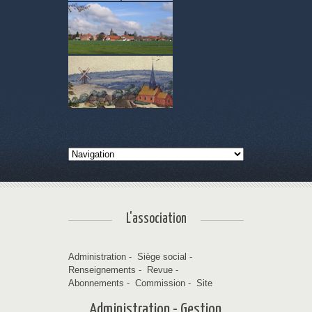
L'association
Administration
-
Siège social
-
Renseignements
-
Revue
-
Abonnements
-
Commission
-
Site
Administration - Gestion