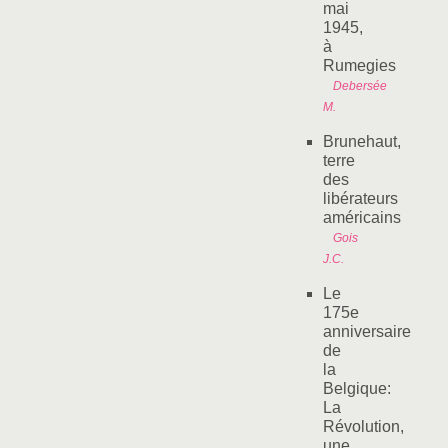
mai
1945,
à
Rumegies
Debersée
M.
Brunehaut,
terre
des
libérateurs
américains
Gois
J.C.
Le
175e
anniversaire
de
la
Belgique:
La
Révolution,
une