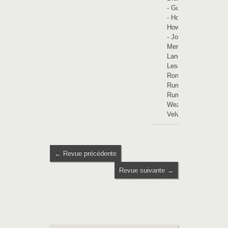
-
Guignies
-
Hollain
-
Howardries
-
Jollain-
Merlin
-
Landas
-
Lesdain
-
Rongy
-
Rumegies
-
Rumes
-
Wez-
Velvain
← Revue précédente
Revue suivante →