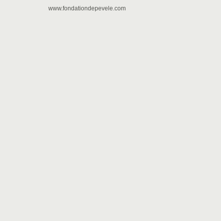
www.fondationdepevele.com