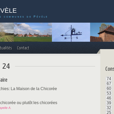
évèle
s communes de Pévèle
tualités
Contact
° 24
Cons
74
aire
67
60
chies: La Maison de la Chicorée
53
46
 chicorée ou plutôt les chicorées
39
32
yelle A.
25