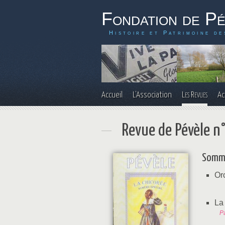
Fondation de P
Histoire et Patrimoine de
Accueil
L'Association
Les Revues
Ac
Revue de Pévèle n
Somm
Or
La
Pa