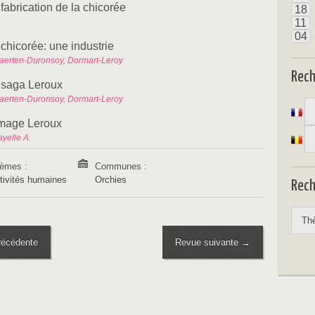
fabrication de la chicorée
18
11
04
 chicorée: une industrie
aerten-Duronsoy, Dormart-Leroy
Rec
 saga Leroux
aerten-Duronsoy, Dormart-Leroy
image Leroux
yelle A.
èmes :
Communes :
tivités humaines
Orchies
Rech
écédente
Revue suivante →