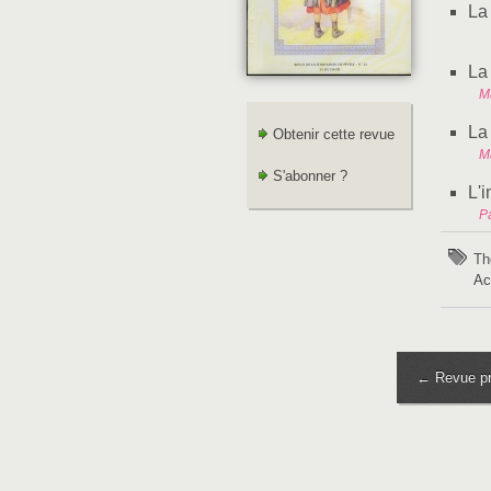
La 
La
M
La
Obtenir cette revue
M
S'abonner ?
L'
Pa
Th
Ac
← Revue pr