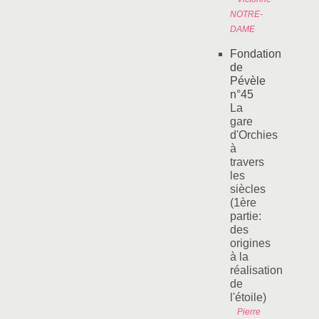
NOTRE-
DAME
Fondation
de
Pévèle
n°45
La
gare
d'Orchies
à
travers
les
siècles
(1ère
partie:
des
origines
à la
réalisation
de
l'étoile)
Pierre