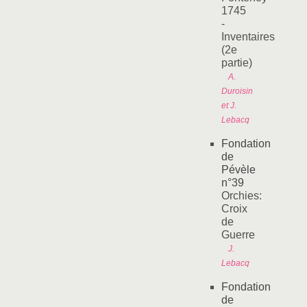
1745
-
Inventaires
(2e
partie)
A.
Duroisin
et J.
Lebacq
Fondation
de
Pévèle
n°39
Orchies:
Croix
de
Guerre
J.
Lebacq
Fondation
de