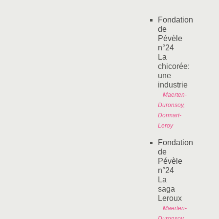
Fondation
de
Pévèle
n°24
La
chicorée:
une
industrie
Maerten-
Duronsoy,
Dormart-
Leroy
Fondation
de
Pévèle
n°24
La
saga
Leroux
Maerten-
Duronsoy,