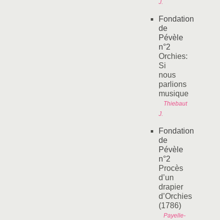
J.
Fondation
de
Pévèle
n°2
Orchies:
Si
nous
parlions
musique
Thiebaut
J.
Fondation
de
Pévèle
n°2
Procès
d’un
drapier
d’Orchies
(1786)
Payelle-