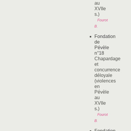
au
XVIIe
s.)
Fourot
B.
Fondation
de
Pévèle
n°18
Chapardage
et
concurrence
déloyale
(violences
en
Pévèle
au
XVIIe
s.)
Fourot
B.
Fondation