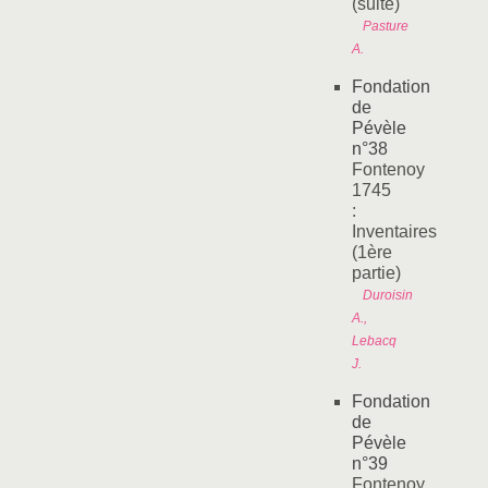
(suite)
Pasture
A.
Fondation
de
Pévèle
n°38
Fontenoy
1745
:
Inventaires
(1ère
partie)
Duroisin
A.,
Lebacq
J.
Fondation
de
Pévèle
n°39
Fontenoy