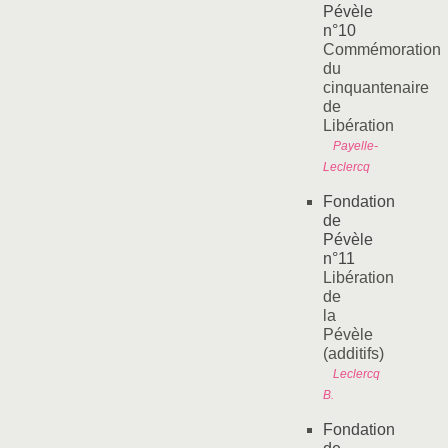
Pévèle
n°10
Commémoration
du
cinquantenaire
de
Libération
Payelle-
Leclercq
Fondation
de
Pévèle
n°11
Libération
de
la
Pévèle
(additifs)
Leclercq
B.
Fondation