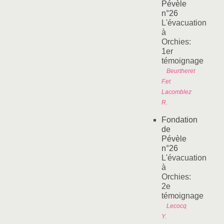
Pévèle
n°26
L'évacuation
à
Orchies:
1er
témoignage
Beurtheret
F.et
Lacomblez
R.
Fondation
de
Pévèle
n°26
L'évacuation
à
Orchies:
2e
témoignage
Lecocq
Y.