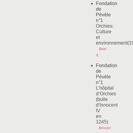
Fondation
de
Pévèle
n°1
Orchies:
Culture
et
environnement(1
Briet
A.
Fondation
de
Pévèle
n°1
L’hôpital
d’Orchies
(bulle
d'Innocent
IV
en
1245)
Brocart