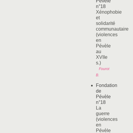
Pévèle
n°18
Xénophobie
et
solidarité
communautaire
(violences
en
Pévèle
au
XVIIe
s.)
Fourot
B.
Fondation
de
Pévèle
n°18
La
guerre
(violences
en
Pévèle