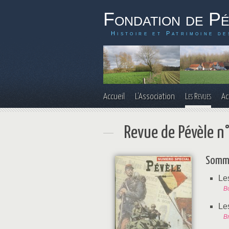
Fondation de P
Histoire et Patrimoine de
Accueil
L'Association
Les Revues
Ac
Revue de Pévèle n
Somm
Le
B
Le
Br