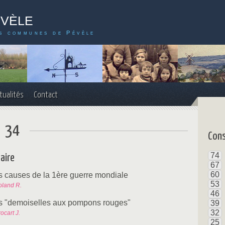
évèle
s communes de Pévèle
tualités
Contact
° 34
Cons
74
aire
67
60
s causes de la 1ère guerre mondiale
53
oland R.
46
s "demoiselles aux pompons rouges"
39
32
ocart J.
25