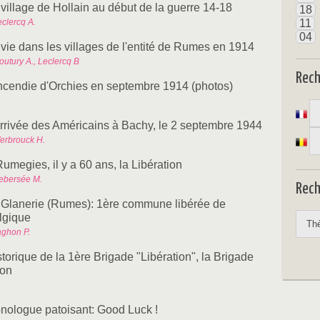
 village de Hollain au début de la guerre 14-18
18
eclercq A.
11
04
 vie dans les villages de l'entité de Rumes en 1914
outury A., Leclercq B
Rec
incendie d'Orchies en septembre 1914 (photos)
arrivée des Américains à Bachy, le 2 septembre 1944
erbrouck H.
umegies, il y a 60 ans, la Libération
ebersée M.
Rech
 Glanerie (Rumes): 1ère commune libérée de
lgique
aghon P.
torique de la 1ère Brigade "Libération", la Brigade
ron
nologue patoisant: Good Luck !