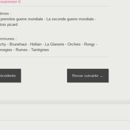
coupreman G.
èmes :
 première guerre mondiale
-
La seconde guerre mondiale
-
tois picard
mmunes :
chy
-
Brunehaut
-
Hollain
-
La Glanerie
-
Orchies
-
Rongy
-
megies
-
Rumes
-
Taintignies
écédente
Revue suivante →