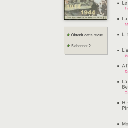
Le
L
La
M
L'
Obtenir cette revue
S'abonner ?
L'
W
A R
D
La
Be
T
His
Pi
Mo