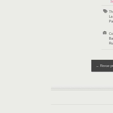
S
Th
La
Pa
Co
Ba
Ru
← Revue pr