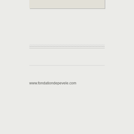
www.fondationdepevele.com