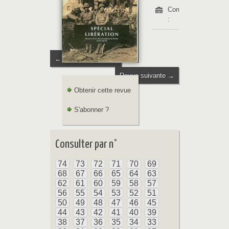
Communes
:
← Revue précédente
Revue suivante →
Obtenir cette revue
S'abonner ?
Consulter par n°
74
73
72
71
70
69
68
67
66
65
64
63
62
61
60
59
58
57
56
55
54
53
52
51
50
49
48
47
46
45
44
43
42
41
40
39
38
37
36
35
34
33