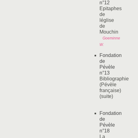
n°12
Epitaphes
de
léglise
de
Mouchin
Goeminne
W.
Fondation
de
Pévèle
n°13
Bibliographie
(Pévèle
française)
(suite)
Fondation
de
Pévèle
n°18
La