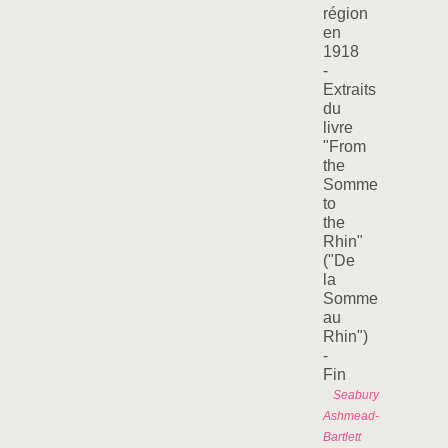
région
en
1918
-
Extraits
du
livre
"From
the
Somme
to
the
Rhin"
("De
la
Somme
au
Rhin")
-
Fin
Seabury
Ashmead-
Bartlett