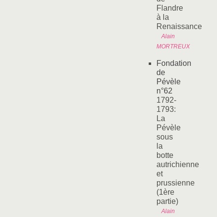
Flandre
à la
Renaissance
Alain
MORTREUX
Fondation
de
Pévèle
n°62
1792-
1793:
La
Pévèle
sous
la
botte
autrichienne
et
prussienne
(1ère
partie)
Alain