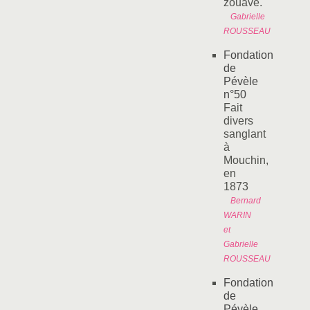
zouave.
Gabrielle
ROUSSEAU
Fondation
de
Pévèle
n°50
Fait
divers
sanglant
à
Mouchin,
en
1873
Bernard
WARIN
et
Gabrielle
ROUSSEAU
Fondation
de
Pévèle