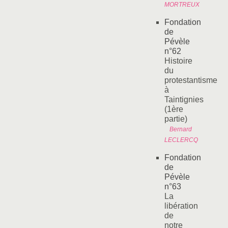
MORTREUX
Fondation
de
Pévèle
n°62
Histoire
du
protestantisme
à
Taintignies
(1ère
partie)
Bernard
LECLERCQ
Fondation
de
Pévèle
n°63
La
libération
de
notre