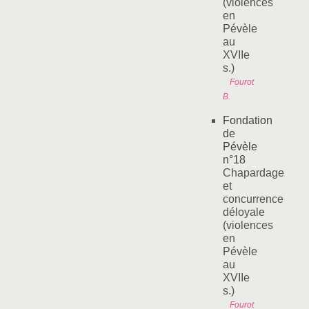
(violences
en
Pévèle
au
XVIIe
s.)
Fourot
B.
Fondation
de
Pévèle
n°18
Chapardage
et
concurrence
déloyale
(violences
en
Pévèle
au
XVIIe
s.)
Fourot