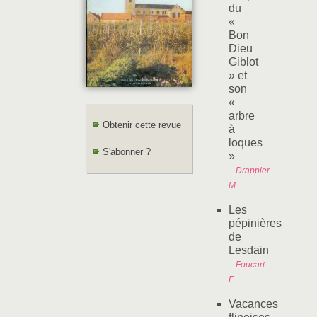
du
«
Bon
Dieu
Giblot
» et
son
«
arbre
Obtenir cette revue
à
loques
S'abonner ?
»
Drappier
M.
Les
pépinières
de
Lesdain
Foucart
E.
Vacances