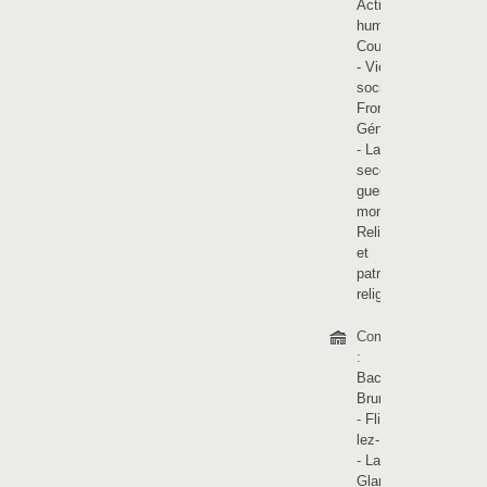
Activités
humaines
-
Coutumes
- Vie
sociale
-
Frontière
-
Généalogie
-
La
seconde
guerre
mondiale
-
Religions
et
patrimoine
religieux
Communes
:
Bachy
-
Brunehaut
-
Flines-
lez-Râches
-
La
Glanerie
-