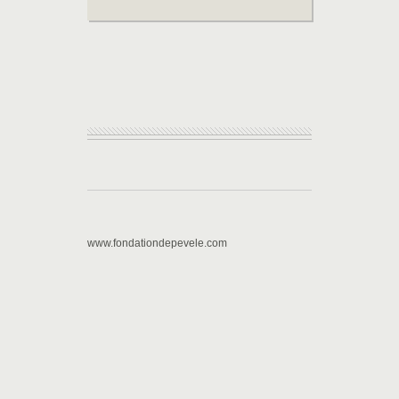
www.fondationdepevele.com