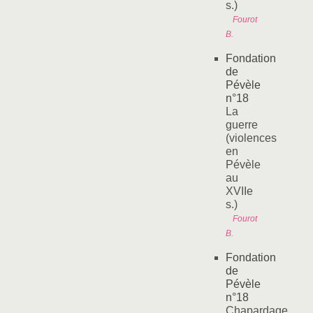
s.)
Fourot
B.
Fondation
de
Pévèle
n°18
La
guerre
(violences
en
Pévèle
au
XVIIe
s.)
Fourot
B.
Fondation
de
Pévèle
n°18
Chapardage