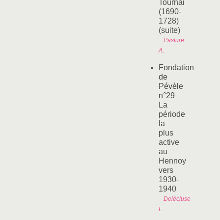
Tournai
(1690-
1728)
(suite)
Pasture
A.
Fondation
de
Pévèle
n°29
La
période
la
plus
active
au
Hennoy
vers
1930-
1940
Delécluse
L.