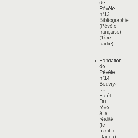
de
Pévèle
n°12
Bibliographie
(Pévèle
française)
(1ère
partie)
Fondation
de
Pévèle
n°14
Beuvry-
la-
Forêt:
Du
rêve
à la
réalité
(le
moulin
Danna)