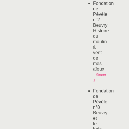
Fondation
de
Pévèle
n°2
Beuvry:
Histoire
du
moulin
à
vent
de
mes
aïeux
Simon
J.
Fondation
de
Pévèle
n°8
Beuvry
et
le