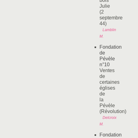
bois
Julie
(2
septembre
44)
Lamblin
M.
Fondation
de
Pévèle
n°10
Ventes
de
certaines
églises
de
la
Pévèle
(Révolution)
Delcroix
M.
Fondation